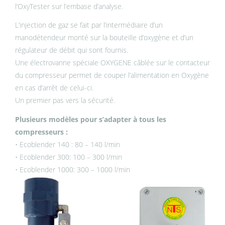
l’OxyTester sur l’embase d’analyse.
L’injection de gaz se fait par l’intermédiaire d’un
manodétendeur monté sur la bouteille d’oxygène et d’un
régulateur de débit qui sont fournis.
Une électrovanne spéciale OXYGENE câblée sur le contacteur
du compresseur permet de couper l’alimentation en Oxygène
en cas d’arrêt de celui-ci.
Un premier pas vers la sécurité.
Plusieurs modèles pour s’adapter à tous les
compresseurs :
• Ecoblender 140 : 80 – 140 l/min
• Ecoblender 300: 100 – 300 l/min
• Ecoblender 1000: 300 – 1000 l/min