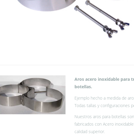
Aros acero inoxidable para tr
botellas.
Ejemplo hecho a medida de aro
Todas tallas y configuraciones p
Nuestros aros para botellas so
fabricados con Acero inoxidable
calidad superior.