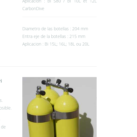
Aplicacion : Bi S80 / Bi 10L et 12L
CarbonDive
Diametro de las botellas : 204 mm
Entra eje de la botellas : 215 mm
Aplicacion : Bi 15L; 16L; 18L ou 20L
i
s.
osible.
n
 de