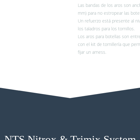
Las bandas de los aros son anc
mm) para no estropear las botel
Un refuerzo está presente al ni
los taladros para los tornillos.
Los aros para botellas son ent
con el kit de tornillería que per
fijar un arness.
NTS Nitrox & Trimix System