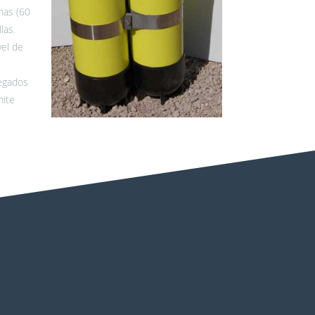
has (60
las.
vel de
regados
mite