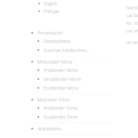
English
Nuestr
Français
Las ba
los to
Los ar
Presentación
Distribuidores
Un aro
Vuestras instalaciónes
Mezsclador Nitrox
Problender Nitrox
Secublender Nitrox
Ecoblender Nitrox
Mezclador Trimix
Problender Trimix
Ecoblender Trimix
Analizadores