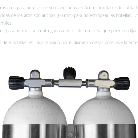
os aros para botellas de son fabricados en Acero inoxidable de calidad 
ndas de los aros son anchas (60 mm) para no estropear las botellas. Un 
rnillos.
os para botellas son entregados con kit de tornillería que permiten fijar 
 de Bibotellas es caracterizado por el diámetro de las botellas y la entra