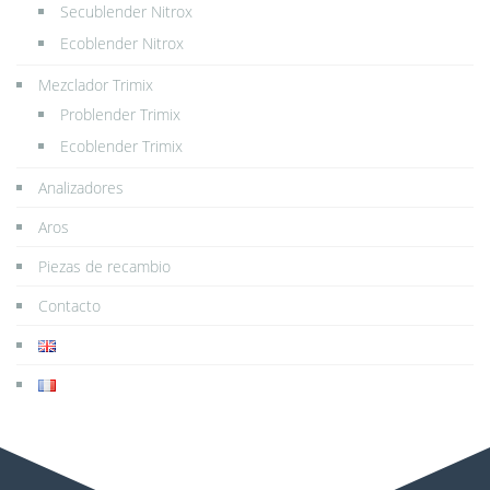
Secublender Nitrox
Ecoblender Nitrox
Mezclador Trimix
Problender Trimix
Ecoblender Trimix
Analizadores
Aros
Piezas de recambio
Contacto